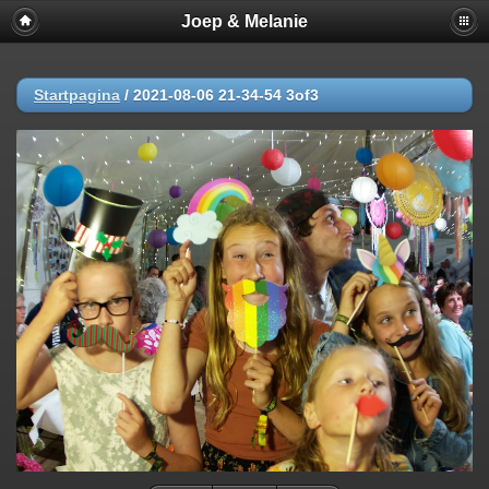
Joep & Melanie
Startpagina
/
2021-08-06 21-34-54 3of3